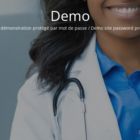
Demo
n démonstration protégé par mot de passe / Demo site password pr